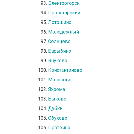
Электрогорск
Пролетарский
Лотошино
Молодёжный
Солнцево
Барыбино
Внуково
Константиново
Молоково
Яхрома
Быково
Дубки
Обухово
Протвино