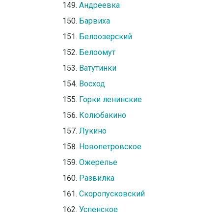
Андреевка
Барвиха
Белоозерский
Белоомут
Ватутинки
Восход
Горки ленинские
Колюбакино
Лукино
Новопетровское
Ожерелье
Развилка
Скоропусковский
Успенское