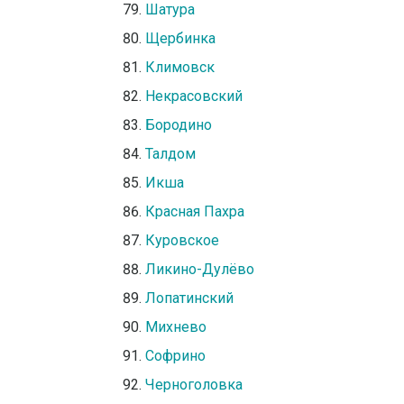
Шатура
Щербинка
Климовск
Некрасовский
Бородино
Талдом
Икша
Красная Пахра
Куровское
Ликино-Дулёво
Лопатинский
Михнево
Софрино
Черноголовка