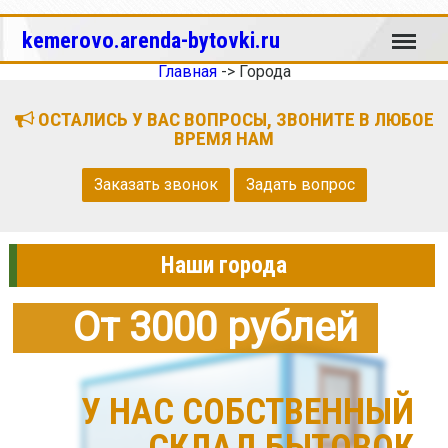
Меню
kemerovo.arenda-bytovki.ru
Главная
->
Города
ОСТАЛИСЬ У ВАС ВОПРОСЫ, ЗВОНИТЕ В ЛЮБОЕ
ВРЕМЯ НАМ
Заказать звонок
Задать вопрос
Наши города
От 3000 рублей
У НАС СОБСТВЕННЫЙ
СКЛАД БЫТОВОК