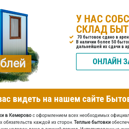
У НАС СОБ
СКЛАД БЫ
70 бытовок сдано в арен
В наличии более 50 бытов
дальнейшей их сдачи в а
ублей
ОНЛАЙН З
ас видеть на нашем сайте Быто
ки в Кемерово
с оформлением всех необходимых официал
 обязательств каждой из сторон.
Теплые бытовки
обеспеч