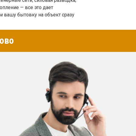
енерные сети, силовая разводка,
опление — все это дает
 вашу бытовку на объект сразу
ово