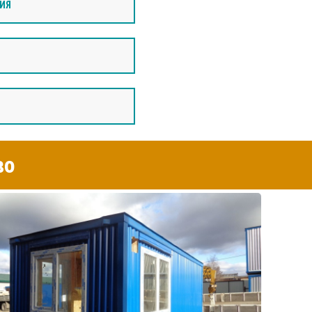
ИЯ
во